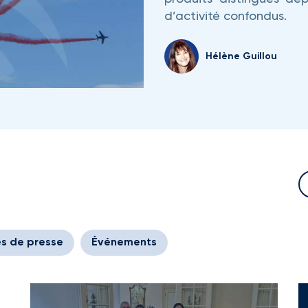
d’activité confondus.
Hélène Guillou
s de presse
Événements