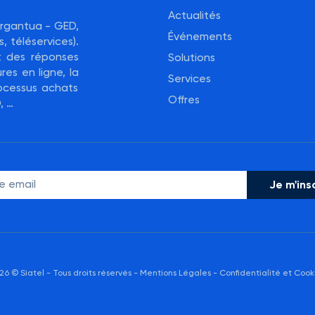
Actualités
Gargantua - GED,
Événements
, téléservices).
nt des réponses
Solutions
res en ligne, la
Services
ocessus achats
Offres
, …
26 © Siatel - Tous droits réservés -
Mentions Légales
-
Confidentialité et Cook