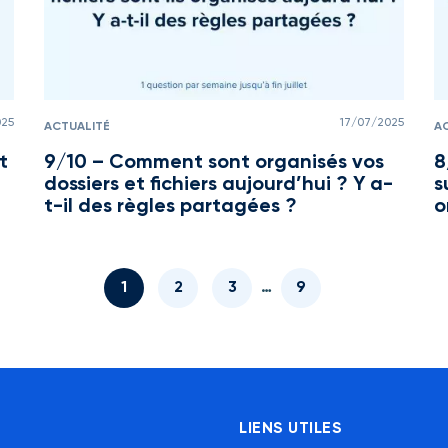
025
17/07/2025
ACTUALITÉ
A
t
9/10 – Comment sont organisés vos
8
dossiers et fichiers aujourd’hui ? Y a-
s
t-il des règles partagées ?
o
1
2
3
…
9
»
LIENS UTILES