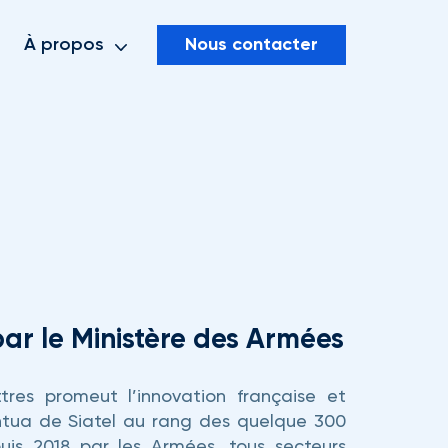
Nous contacter
À propos
 par le Ministère des Armées
tres promeut l’innovation française et
antua de Siatel au rang des quelque 300
puis 2018 par les Armées, tous secteurs