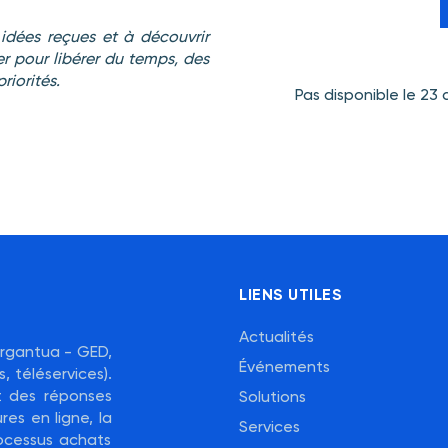
 idées reçues et à découvrir
r pour libérer du temps, des
riorités.
Pas disponible le 23 
LIENS UTILES
Actualités
Gargantua - GED,
Événements
, téléservices).
nt des réponses
Solutions
res en ligne, la
Services
ocessus achats