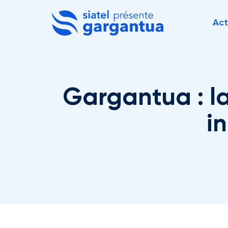
Act
Gargantua : la
i