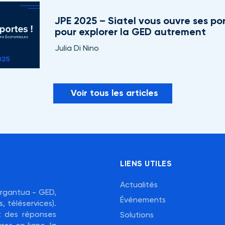
JPE 2025 – Siatel vous ouvre ses por
pour explorer la GED autrement
Julia Di Nino
Voir tous les articles
LIENS UTILES
Actualités
Gargantua - GED,
Événements
, téléservices).
nt des réponses
Solutions