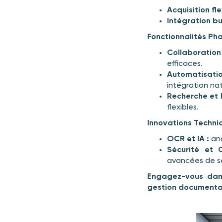
Acquisition fle
Intégration bu
Fonctionnalités Ph
Collaboration
efficaces.
Automatisati
intégration nat
Recherche et 
flexibles.
Innovations Techni
OCR et IA :
ana
Sécurité et 
avancées de sé
Engagez-vous dans
gestion documenta