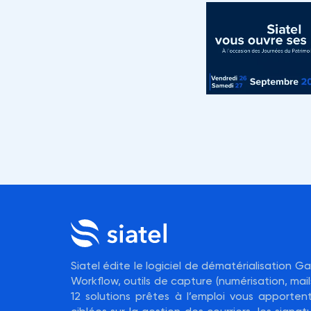
Siatel édite le logiciel de dématérialisation 
Workflow, outils de capture (numérisation, mails
12 solutions prêtes à l’emploi vous apporte