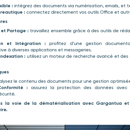
xible :
intégrez des documents via numérisation, emails, et té
reautique :
connectez directement vos outils Office et aut
ares
 et Partage :
travaillez ensemble grâce à des outils de réd
on et Intégration :
profitez d’une gestion documenta
ive à diverses applications et messageries.
Indexation :
utilisez un moteur de recherche avancé et des 
ques
lysez le contenu des documents pour une gestion optimisé
Conformité :
assurez la protection des données avec d
curité.
 la voie de la dématérialisation avec Gargantua et
ire.