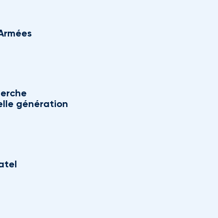
s Armées
herche
elle génération
atel