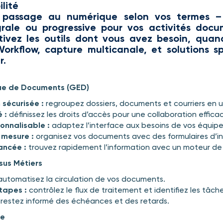
ilité
 passage au numérique selon vos termes – 
égrale ou progressive pour vos activités docu
ivez les outils dont vous avez besoin, qua
orkflow, capture multicanale, et solutions s
r.
que de Documents (GED)
 sécurisée :
regroupez dossiers, documents et courriers en un 
 :
définissez les droits d’accès pour une collaboration effica
onnalisable :
adaptez l’interface aux besoins de vos équipe
 mesure :
organisez vos documents avec des formulaires d’ind
ancée :
trouvez rapidement l’information avec un moteur de
sus Métiers
utomatisez la circulation de vos documents.
tapes :
contrôlez le flux de traitement et identifiez les tâches
restez informé des échéances et des retards.
le