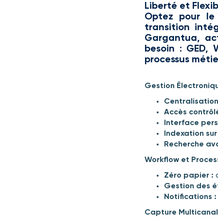
Liberté et Flexib
Optez pour le
transition int
Gargantua, act
besoin : GED, W
processus métie
Gestion Électroni
Centralisation
Accès contrôlé
Interface pers
Indexation sur
Recherche av
Workflow et Proces
Zéro papier :
a
Gestion des é
Notifications :
Capture Multicana