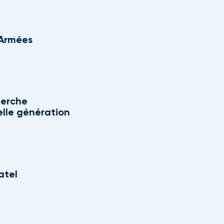
s Armées
herche
elle génération
atel