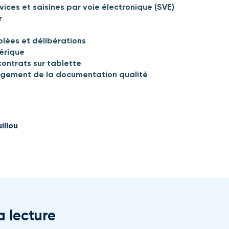
ices et saisines par voie électronique (SVE)
r
lées et délibérations
érique
contrats sur tablette
ement de la documentation qualité
illou
a lecture