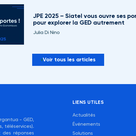
JPE 2025 – Siatel vous ouvre ses por
pour explorer la GED autrement
Julia Di Nino
Voir tous les articles
LIENS UTILES
Actualités
Gargantua - GED,
Événements
, téléservices).
nt des réponses
Solutions