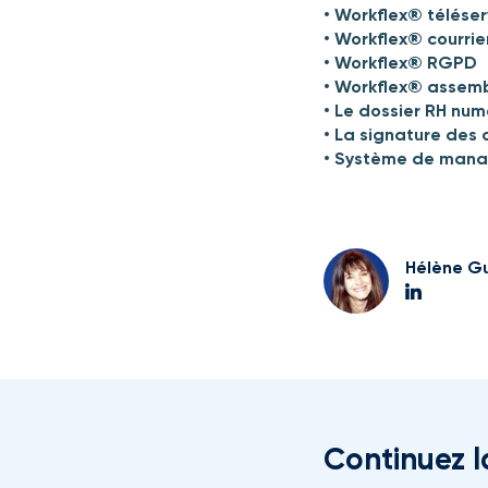
•
Workflex® téléserv
•
Workflex® courrie
•
Workflex® RGPD
•
Workflex® assemb
•
Le dossier RH num
•
La signature des 
•
Système de manag
Hélène Gu
Continuez l