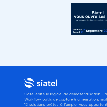
Siatel édite le logiciel de dématérialisation 
Workflow, outils de capture (numérisation, mails
12 solutions prêtes à l’emploi vous apporte