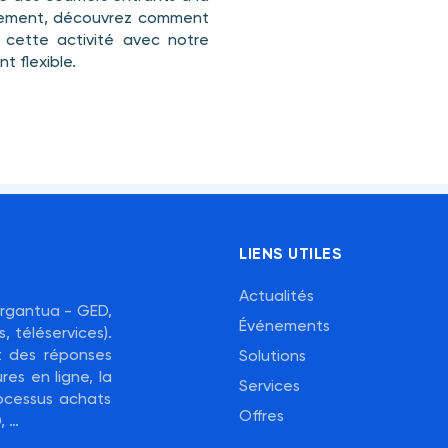
quement, découvrez comment
 cette activité avec notre
t flexible.
LIENS UTILES
Actualités
Gargantua - GED,
Événements
, téléservices).
nt des réponses
Solutions
res en ligne, la
Services
ocessus achats
Offres
, …