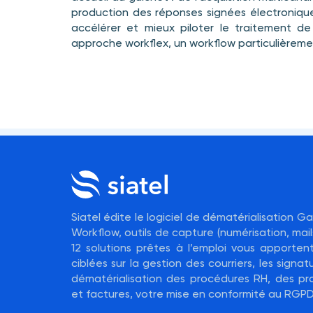
production des réponses signées électroni
accélérer et mieux piloter le traitement de
approche workflex, un workflow particulièremen
Siatel édite le logiciel de dématérialisation 
Workflow, outils de capture (numérisation, mails
12 solutions prêtes à l’emploi vous apporte
ciblées sur la gestion des courriers, les signatu
dématérialisation des procédures RH, des pr
et factures, votre mise en conformité au RGPD